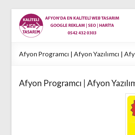
Skip
to
En
content
Ucuz
Afyon
Web
Afyon Programcı | Afyon Yazılımcı | Af
Site
Tasarım
Afyon Programcı | Afyon Yazılım
|
Afyon'da
Web
Tasarım