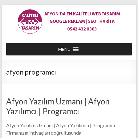
Skip
to
content
En
MENU
Ucuz
Afyon
afyon programcı
Web
Site
Tasarım
Afyon Yazılım Uzmanı | Afyon
|
Yazılımcı | Programcı
Afyon'da
Afyon Yazılım Uzmanı | Afyon Yazılımcı | Programcı
Web
Firmanızın ihtiyaçları doğrultusunda