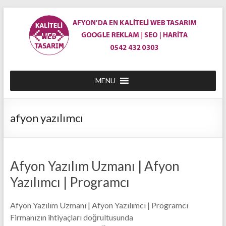
Skip
to
content
En
MENU
Ucuz
Afyon
afyon yazılımcı
Web
Site
Tasarım
Afyon Yazılım Uzmanı | Afyon
|
Yazılımcı | Programcı
Afyon'da
Afyon Yazılım Uzmanı | Afyon Yazılımcı | Programcı
Web
Firmanızın ihtiyaçları doğrultusunda