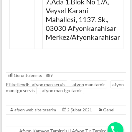
7.Ada 1.Blok No 1/A,
Veysel Karani
Mahallesi, 1137. Sk.,
03030 Afyonkarahisar
Merkez/Afyonkarahisar
Görüntülenme:
889
Etiketlendi:
afyon man servis
afyon man tamir
afyon
man tgx servis
afyon man tgx tamir
afyon web site tasarim
2 Şubat 2021
Genel
←
Afyon Kamyon Tamircisi | Afyon Tır Tamircisi |