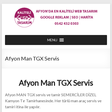
Skip
to
content
En
MENU
Ucuz
Afyon
Afyon Man TGX Servis
Web
Site
Tasarım
Afyon Man TGX Servis
|
Afyon MAN TGX servis ve tamir SEMERCİLER DİZEL
Afyon'da
Kamyon Tır Tamirhanesinde. Her türlü man araç servis ve
tamiri itina ile yapılır.
Web