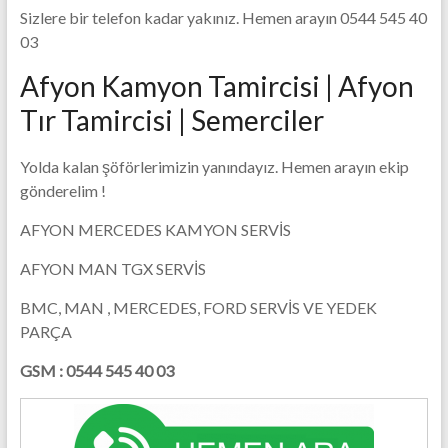
Sizlere bir telefon kadar yakınız. Hemen arayın 0544 545 40
Tasarım
03
Firması
Afyon Kamyon Tamircisi | Afyon
Tır Tamircisi | Semerciler
Yolda kalan şöförlerimizin yanındayız. Hemen arayın ekip
gönderelim !
AFYON MERCEDES KAMYON SERVİS
AFYON MAN TGX SERVİS
BMC, MAN , MERCEDES, FORD SERVİS VE YEDEK
PARÇA
GSM :
0544 545 40 03