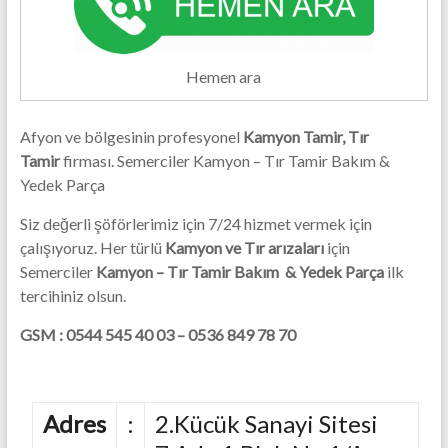
Hemen ara
Afyon ve bölgesinin profesyonel
Kamyon Tamir, Tır
Tamir
firması. Semerciler Kamyon – Tır Tamir Bakım &
Yedek Parça
Siz değerli şöförlerimiz için 7/24 hizmet vermek için
çalışıyoruz. Her türlü
Kamyon ve Tır arızaları
için
Semerciler
Kamyon – Tır Tamir Bakım & Yedek Parça
ilk
tercihiniz olsun.
GSM :
0544 545 40 03 – 0536 849 78 70
Adres
:
2.Kücük Sanayi Sitesi