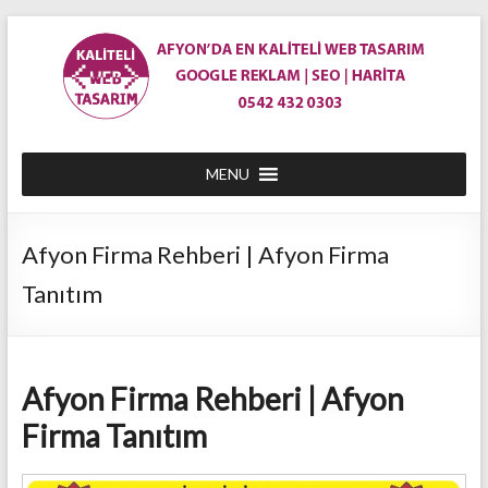
Skip
to
content
En
MENU
Ucuz
Afyon
Afyon Firma Rehberi | Afyon Firma
Web
Tanıtım
Site
Tasarım
|
Afyon Firma Rehberi | Afyon
Afyon'da
Firma Tanıtım
Web