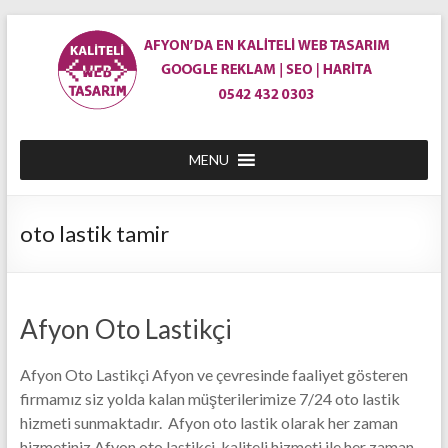
Skip
to
content
En
MENU
Ucuz
Afyon
oto lastik tamir
Web
Site
Tasarım
Afyon Oto Lastikçi
|
Afyon Oto Lastikçi Afyon ve çevresinde faaliyet gösteren
Afyon'da
firmamız siz yolda kalan müşterilerimize 7/24 oto lastik
hizmeti sunmaktadır. Afyon oto lastik olarak her zaman
Web
hizmetiniz Afyon oto lastikçi, kaliteli hizmeti ile her zaman