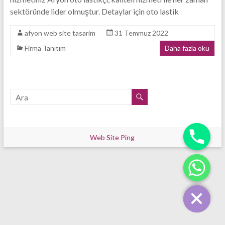
Tasarım
sektöründe lider olmuştur. Detaylar için oto lastik
Firması
afyon web site tasarim
31 Temmuz 2022
Firma Tanıtım
Daha fazla oku
Web Site Ping